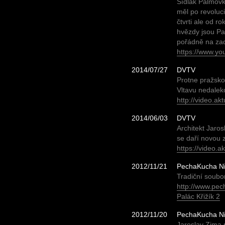
Sídlák Palmovk
měl po revoluc
čtvrti ale od 
hvězdy jsou Pa
pořádně na zad
https://www.y
2014/07/27
DVTV
Protne pražsko
Vltavu nedalek
http://video.a
2014/06/03
DVTV
Architekt Jaro
se daří novou 
https://video.
2012/11/21
PechaKucha Ni
Tradiční soubo
http://www.pe
Palác Křižík 2
2012/11/20
PechaKucha Ni
Jaroslav Zima 