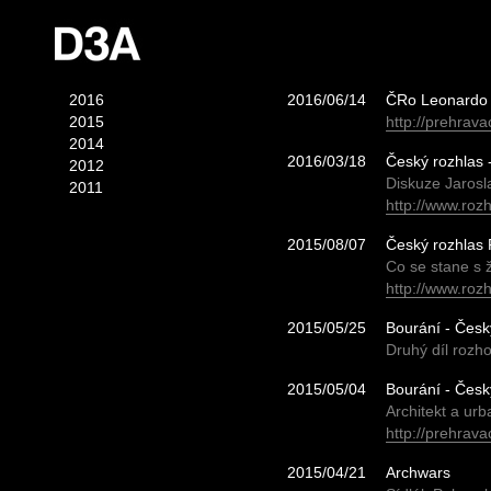
2016
2016/06/14
ČRo Leonardo 
2015
http://prehrav
2014
2016/03/18
Český rozhlas 
2012
Diskuze Jaros
2011
http://www.roz
2015/08/07
Český rozhlas 
Co se stane s
http://www.roz
2015/05/25
Bourání - Čes
Druhý díl rozh
2015/05/04
Bourání - Čes
Architekt a ur
http://prehrav
2015/04/21
Archwars