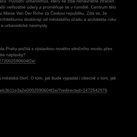
ačů. Původní urbanismus, který se zdál nenávratně ztracen,
lší nelítostné údery a proměňuje se v rumiště. Centrum této
cenu Miese Van Der Rohe za Českou republiku. Zdá se, že
chitekturou dostávají od městského úřadu a architekta roku
 a urbanistické nesmysly.
ta Prahy počítá s výstavbou nového silničního mostu přes
žské náplavky?
4a272002590604f2e/
 městská čtvrť. O tom, jak bude vypadat i obecně o tom, jak
fe5beceb3b11e3a2e0002590604f2e/?redirected=1472542976