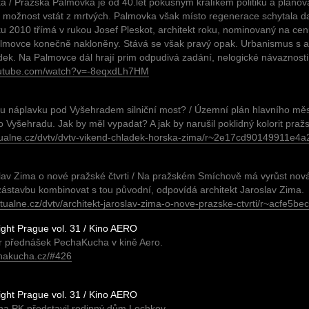
a / Pražská Palmovka je od 40.let pokusným králíkem politiků a plánov
i možnost vstát z mrtvých. Palmovka však místo regenerace schytala da
roku 2010 třímá v rukou Josef Pleskot, architekt roku, nominovaný na 
lmovce konečně nakloněny. Stává se však pravý opak. Urbanismus s ar
ek. Na Palmovce dál hrají prim odpudivá zadání, nelogické návaznosti
outube.com/watch?v=-8eqxdLh7HM
u náplavku pod Vyšehradem silniční most? / Územní plán hlavního měs
o Vyšehradu. Jak by měl vypadat? A jak by narušil poklidný kolorit pra
ktualne.cz/dvtv/dvtv-vikend-chladek-horska-zima/r~2e17cd90149911e
slav Zima o nové pražské čtvrti / Na pražském Smíchově má vyrůst nová
zástavbu kombinovat s tou původní, odpovídá architekt Jaroslav Zima.
aktualne.cz/dvtv/architekt-jaroslav-zima-o-nove-prazske-ctvrti/r~ac
ght Prague vol. 31 / Kino AERO
r přednášek PechaKucha v kině Aero.
chakucha.cz/#426
ght Prague vol. 31 / Kino AERO
na PK představil rodinný dům Lochkov.