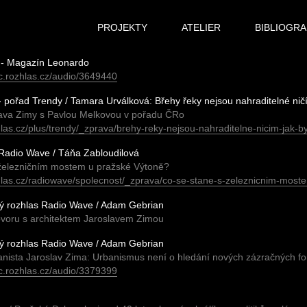
PROJEKTY
ATELIER
BIBLIOGRA
- Magazín Leonardo
ac.rozhlas.cz/audio/3649440
- pořad Trendy / Tamara Urválková: Břehy řeky nejsou nahraditelné nič
lava Zimy s Pavlou Melkovou v pořadu ČRo
hlas.cz/plus/trendy/_zprava/brehy-reky-nejsou-nahraditelne-nicim-jak-
Radio Wave / Táňa Zabloudilová
 železničním mostem u pražské Výtoně?
hlas.cz/radiowave/spolecnost/_zprava/co-se-stane-s-zeleznicnim-mos
ký rozhlas Radio Wave / Adam Gebrian
ovoru s architektem Jaroslavem Zimou
ký rozhlas Radio Wave / Adam Gebrian
banista Jaroslav Zima: Urbanismus není o hledání nových zázračných f
ac.rozhlas.cz/audio/3379399