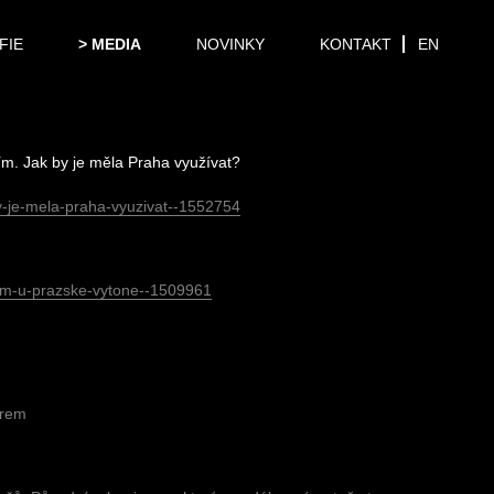
FIE
MEDIA
NOVINKY
KONTAKT
EN
ím. Jak by je měla Praha využívat?
by-je-mela-praha-vyuzivat--1552754
tem-u-prazske-vytone--1509961
orem