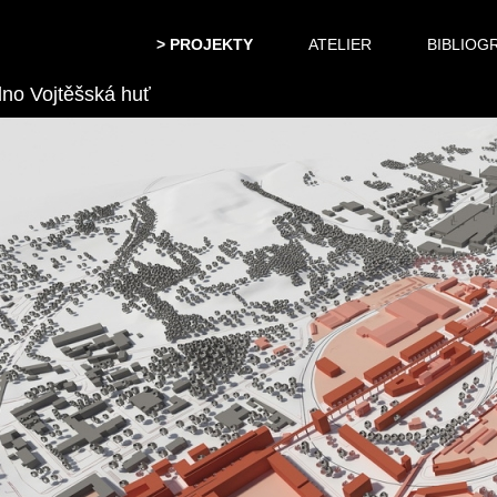
PROJEKTY
ATELIER
BIBLIOG
no Vojtěšská huť