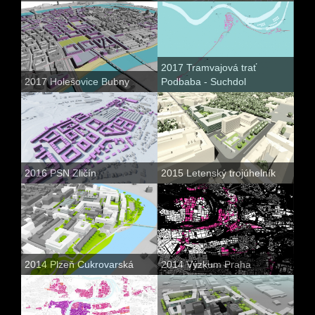
2017 Tramvajová trať
2017 Holešovice Bubny
Podbaba - Suchdol
2016 PSN Zličín
2015 Letenský trojúhelník
2014 Plzeň Cukrovarská
2014 Výzkum Praha