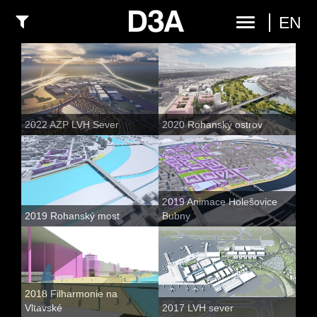
EN
2022 AZP LVH Sever
2020 Rohanský ostrov
2019 Animace Holešovice
2019 Rohanský most
Bubny
2018 Filharmonie na
Vltavské
2017 LVH sever