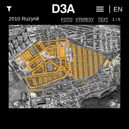
EN
2010 Ruzyně
FOTO
VÝKRESY
TEXT
1 / 6