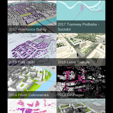
2017 Tramway Podbaba -
2017 Holešovice Bubny
Suchdol
2016 PSN Zličín
2015 Letná Triangle
2014 Pilsen Cukrovarská
2014 RP Prague