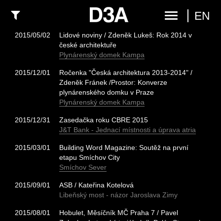
EN
2015/05/02
Lidové noviny / Zdeněk Lukeš: Rok 2014 v
české architektuře
Plynárenský domek Kampa
2015/12/01
Ročenka "Česká architektura 2013-2014" /
Zdeněk Fránek /Prostor: Konverze
plynárenského domku v Praze
Plynárenský domek Kampa
2015/12/31
Zasedačka roku CBRE 2015
J&T Bank - Jednací místnosti a úprava atria
2015/03/01
Building Word Magazine: Soutěž na první
etapu Smíchov City
Smíchov Sever
2015/09/01
ASB / Kateřina Kotelová
Libeňský most - názor Jaroslava Zimy
2015/08/01
Hobulet, Měsíčník MČ Praha 7 / Pavel